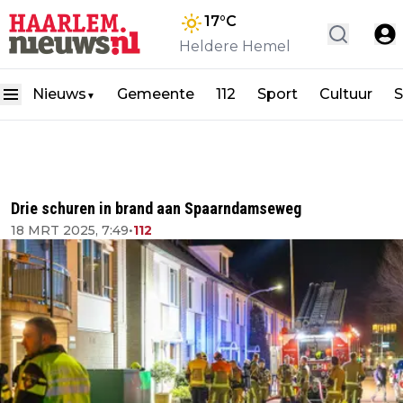
17
°C
Heldere Hemel
Nieuws
Gemeente
112
Sport
Cultuur
S
▼
Drie schuren in brand aan Spaarndamseweg
18 MRT 2025, 7:49
•
112