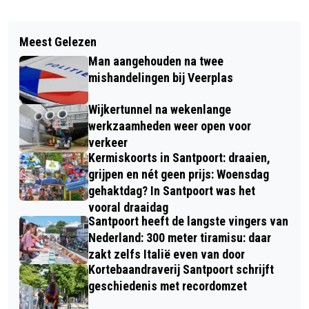
Vorig artikel
Volgend artikel
HAARLEMMERHOUT ANTICIPEERT OP
Meest Gelezen
BLOEMENDAAL HOUDT DE SPANNING
LENTE
Man aangehouden na twee
ERIN
mishandelingen bij Veerplas
Wijkertunnel na wekenlange
werkzaamheden weer open voor
verkeer
Kermiskoorts in Santpoort: draaien,
grijpen en nét geen prijs: Woensdag
gehaktdag? In Santpoort was het
vooral draaidag
Santpoort heeft de langste vingers van
Nederland: 300 meter tiramisu: daar
zakt zelfs Italië even van door
Kortebaandraverij Santpoort schrijft
geschiedenis met recordomzet