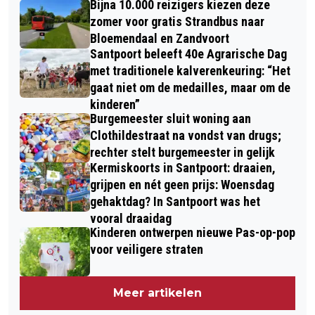
Bijna 10.000 reizigers kiezen deze
VIERT 5 JARIG BESTAAN MET STYLE-
SNEL ONDER CONTROLE
zomer voor gratis Strandbus naar
VOL EVENEMENT!
Bloemendaal en Zandvoort
Santpoort beleeft 40e Agrarische Dag
met traditionele kalverenkeuring: “Het
gaat niet om de medailles, maar om de
kinderen”
Burgemeester sluit woning aan
Clothildestraat na vondst van drugs;
rechter stelt burgemeester in gelijk
Kermiskoorts in Santpoort: draaien,
grijpen en nét geen prijs: Woensdag
gehaktdag? In Santpoort was het
vooral draaidag
Kinderen ontwerpen nieuwe Pas-op-pop
voor veiligere straten
Meer artikelen