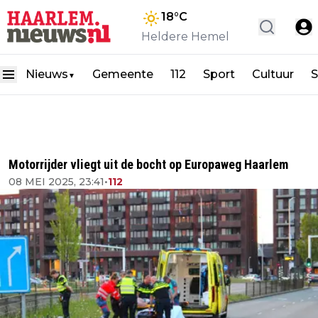
18
°C
Heldere Hemel
Nieuws
Gemeente
112
Sport
Cultuur
S
▼
Motorrijder vliegt uit de bocht op Europaweg Haarlem
08 MEI 2025, 23:41
•
112