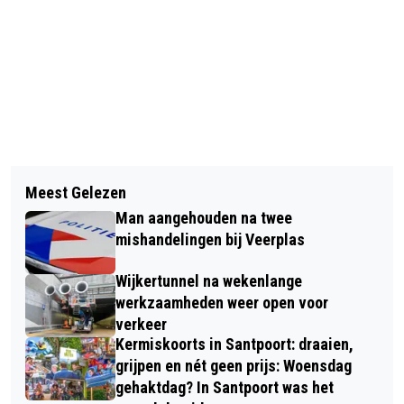
Vorig artikel
Volgend artikel
BIBLIOTHEEK HAARLEM NOORD
Meest Gelezen
FEEST IN IJMUIDEN: TELSTAR
HEROPEND NA VERBOUWING
Man aangehouden na twee
VERZEKERT ZICH VAN LAATSTE PLAY-
mishandelingen bij Veerplas
OFFPLEK
Wijkertunnel na wekenlange
werkzaamheden weer open voor
verkeer
Kermiskoorts in Santpoort: draaien,
grijpen en nét geen prijs: Woensdag
gehaktdag? In Santpoort was het