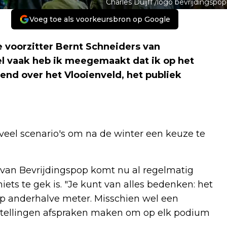
Charles Duijff /logo bevrijdingspop
Voeg toe als voorkeursbron op Google
 voorzitter Bernt Schneiders van
el vaak heb ik meegemaakt dat ik op het
end over het Vlooienveld, het publiek
 veel scenario's om na de winter een keuze te
r van Bevrijdingspop komt nu al regelmatig
niets te gek is. "Je kunt van alles bedenken: het
d op anderhalve meter. Misschien wel een
instellingen afspraken maken om op elk podium