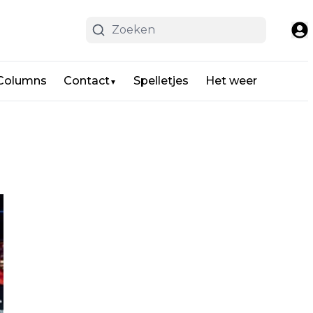
 Columns
Contact
Spelletjes
Het weer
▼