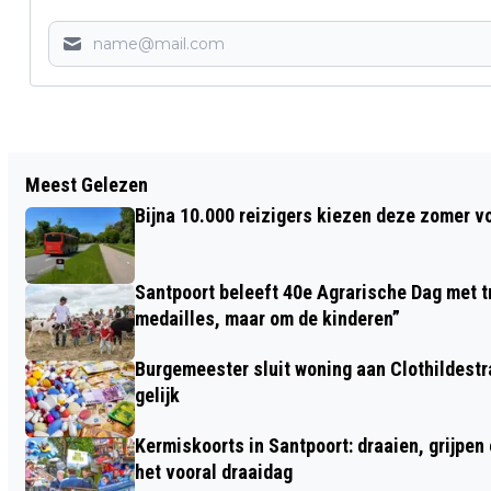
Vorig artikel
Meest Gelezen
EINDELIJK EEN ELF STEDENTOCHT
Bijna 10.000 reizigers kiezen deze zomer v
DANKZIJ 150 JAAR IJSCLUB HAARLEM
Santpoort beleeft 40e Agrarische Dag met tr
medailles, maar om de kinderen”
Burgemeester sluit woning aan Clothildestr
gelijk
Kermiskoorts in Santpoort: draaien, grijpen
het vooral draaidag