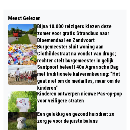
Vorig artikel
Volgend artikel
TECHPORT EN AMSTERDAM IJMUIDEN
Meest Gelezen
VERHAAL VAN DE DAG: WEINIG
OFFSHORE PORTS GAAN MET ELKAAR
Bijna 10.000 reizigers kiezen deze
‘HAAN’ DANKZIJ KELLOGG’S
IN ZEE
zomer voor gratis Strandbus naar
Bloemendaal en Zandvoort
Burgemeester sluit woning aan
Clothildestraat na vondst van drugs;
rechter stelt burgemeester in gelijk
Santpoort beleeft 40e Agrarische Dag
met traditionele kalverenkeuring: “Het
gaat niet om de medailles, maar om de
kinderen”
Kinderen ontwerpen nieuwe Pas-op-pop
voor veiligere straten
Een gelukkig en gezond huisdier: zo
zorg je voor de juiste balans