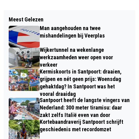
Vorig artikel
Volgend artikel
TECHPORT EN AMSTERDAM IJMUIDEN
Meest Gelezen
VERHAAL VAN DE DAG: WEINIG
OFFSHORE PORTS GAAN MET ELKAAR
Man aangehouden na twee
‘HAAN’ DANKZIJ KELLOGG’S
IN ZEE
mishandelingen bij Veerplas
Wijkertunnel na wekenlange
werkzaamheden weer open voor
verkeer
Kermiskoorts in Santpoort: draaien,
grijpen en nét geen prijs: Woensdag
gehaktdag? In Santpoort was het
vooral draaidag
Santpoort heeft de langste vingers van
Nederland: 300 meter tiramisu: daar
zakt zelfs Italië even van door
Kortebaandraverij Santpoort schrijft
geschiedenis met recordomzet