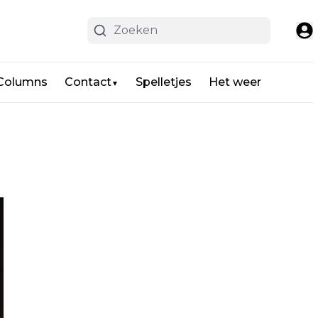
 Columns
Contact
Spelletjes
Het weer
▼