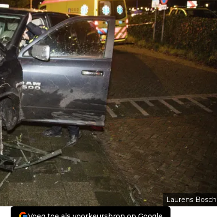
Laurens Bosch
Voeg toe als voorkeursbron op Google