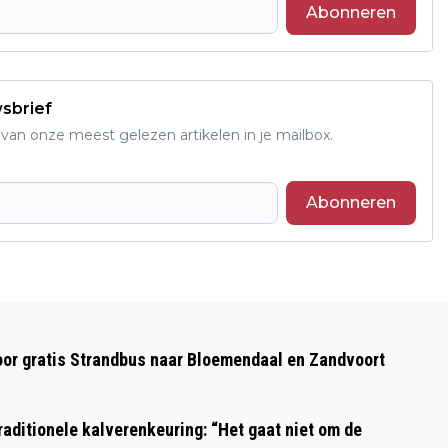
Abonneren
wsbrief
an onze meest gelezen artikelen in je mailbox.
Abonneren
Volgend artikel
WIJKERTUNNEL (A9) GEËVACUEERD NA
oor gratis Strandbus naar Bloemendaal en Zandvoort
ONGELUK MET GASAUTO
aditionele kalverenkeuring: “Het gaat niet om de