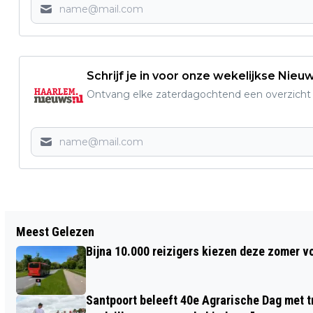
Schrijf je in voor onze wekelijkse Nieu
Ontvang elke zaterdagochtend een overzicht v
Vorig artikel
Meest Gelezen
HERKEN UW STAD VANUIT DE LUCHT #5
Bijna 10.000 reizigers kiezen deze zomer v
Santpoort beleeft 40e Agrarische Dag met tr