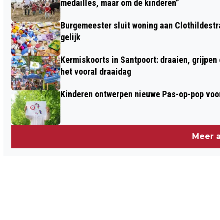
medailles, maar om de kinderen”
Burgemeester sluit woning aan Clothildestr
gelijk
Kermiskoorts in Santpoort: draaien, grijpen
het vooral draaidag
Kinderen ontwerpen nieuwe Pas-op-pop voor
Meer a