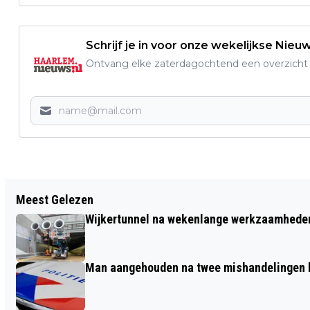
Schrijf je in voor onze wekelijkse Nieu
Ontvang elke zaterdagochtend een overzicht v
Vorig artikel
Meest Gelezen
KEUKENHOF EN ROTARY PLANTEN END
Wijkertunnel na wekenlange werkzaamheden
POLIO NOW TULP
Man aangehouden na twee mishandelingen b