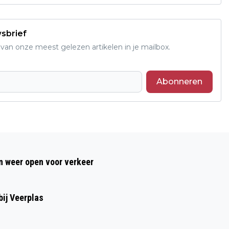
wsbrief
an onze meest gelezen artikelen in je mailbox.
Abonneren
Volgend artikel
ZWEEDSE STAALFABRIKANT SSAB ZOU
 weer open voor verkeer
TATA STEEL IJMUIDEN OVER WILLEN
NEMEN
ij Veerplas