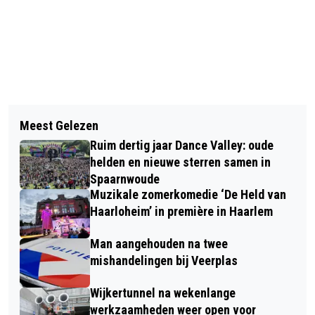
Vorig artikel
Volgend artikel
HAARLEM CENTRUM HEEFT DE
Meest Gelezen
ACTIE RUST BIJ DE KUST OP STRAND
FEESTVERLICHTING ALWEER AAN
Ruim dertig jaar Dance Valley: oude
ZANDVOORT.
helden en nieuwe sterren samen in
Spaarnwoude
Muzikale zomerkomedie ‘De Held van
Haarloheim’ in première in Haarlem
Man aangehouden na twee
mishandelingen bij Veerplas
Wijkertunnel na wekenlange
werkzaamheden weer open voor