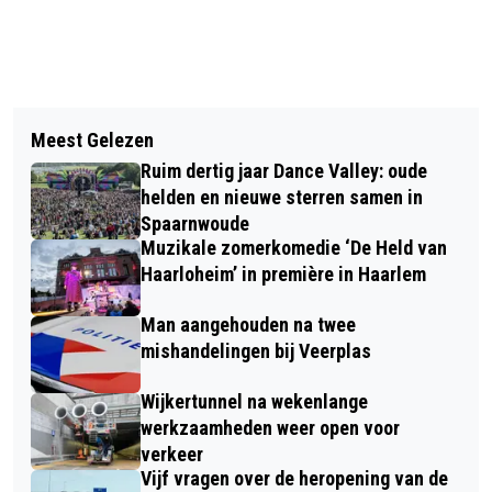
Vorig artikel
Volgend artikel
TELSTAR SPEELT GELIJK TEGEN FC
Meest Gelezen
LIEFDE & VRIENDSCHAP 'GEVANGEN'
TWENTE; VOORSPRONG 10 MINUTEN
Ruim dertig jaar Dance Valley: oude
IN HAARLEMSE VALENTIJNS-KOEPEL:
VOOR TIJD UIT HANDEN GEGEVEN
helden en nieuwe sterren samen in
EEN MIDDAG VOL MUZIEK EN
Spaarnwoude
Muzikale zomerkomedie ‘De Held van
VERHALEN
Haarloheim’ in première in Haarlem
Man aangehouden na twee
mishandelingen bij Veerplas
Wijkertunnel na wekenlange
werkzaamheden weer open voor
verkeer
Vijf vragen over de heropening van de