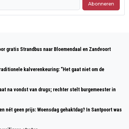
Abonneren
Volgend artikel
VAN BALKON TOT ACHTERTUIN;
oor gratis Strandbus naar Bloemendaal en Zandvoort
VLINDERS TELLEN
aditionele kalverenkeuring: “Het gaat niet om de
aat na vondst van drugs; rechter stelt burgemeester in
 en nét geen prijs: Woensdag gehaktdag? In Santpoort was