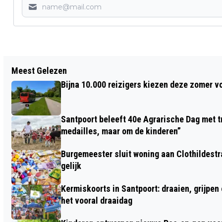
Vorig artikel
Meest Gelezen
MEERDERE STRANDHUISJES VERWOEST
Bijna 10.000 reizigers kiezen deze zomer v
DOOR UITSLAANDE BRAND OP STRAND
VELSEN-NOORD
Santpoort beleeft 40e Agrarische Dag met tr
medailles, maar om de kinderen”
Burgemeester sluit woning aan Clothildestr
gelijk
Kermiskoorts in Santpoort: draaien, grijpen
het vooral draaidag