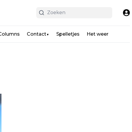
 Columns
Contact
Spelletjes
Het weer
▼