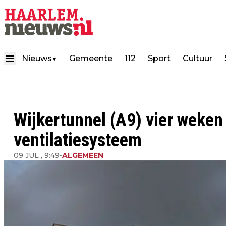
Nieuws
Gemeente
112
Sport
Cultuur
▼
Wijkertunnel (A9) vier weken
ventilatiesysteem
09 JUL , 9:49
•
ALGEMEEN