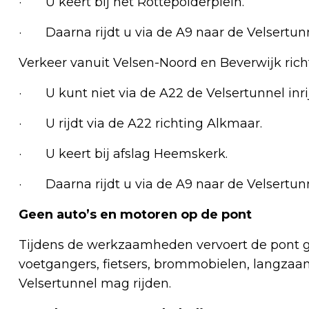
· U keert bij het Rottepolderplein.
· Daarna rijdt u via de A9 naar de Velsertunn
Verkeer vanuit Velsen-Noord en Beverwijk rich
· U kunt niet via de A22 de Velsertunnel inri
· U rijdt via de A22 richting Alkmaar.
· U keert bij afslag Heemskerk.
· Daarna rijdt u via de A9 naar de Velsertunn
Geen auto’s en motoren op de pont
Tijdens de werkzaamheden vervoert de pont g
voetgangers, fietsers, brommobielen, langzaam
Velsertunnel mag rijden.