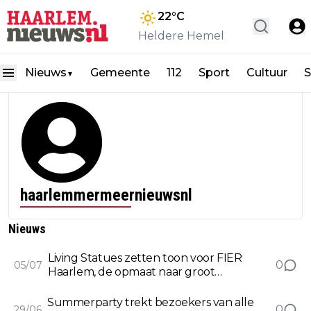
22
°C
Heldere Hemel
Nieuws
Gemeente
112
Sport
Cultuur
S
▼
haarlemmermeernieuwsnl
Nieuws
Living Statues zetten toon voor FIER
0
05/07
Haarlem, de opmaat naar groot
stadsfeest zondag 12 juli
Summerparty trekt bezoekers van alle
0
29/06