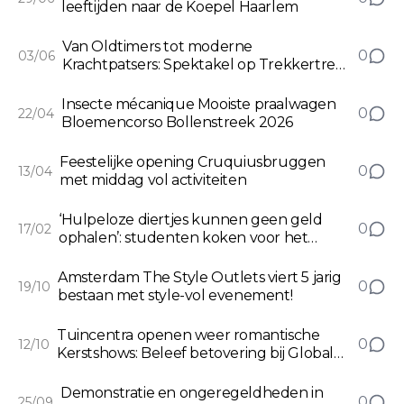
leeftijden naar de Koepel Haarlem
Van Oldtimers tot moderne
0
03/06
Krachtpatsers: Spektakel op Trekkertrek
Fun & Power Festival Nieuw Vennep
Insecte mécanique Mooiste praalwagen
0
22/04
Bloemencorso Bollenstreek 2026
Feestelijke opening Cruquiusbruggen
0
13/04
met middag vol activiteiten
‘Hulpeloze diertjes kunnen geen geld
0
17/02
ophalen’: studenten koken voor het
goede doel
Amsterdam The Style Outlets viert 5 jarig
0
19/10
bestaan met style-vol evenement!
Tuincentra openen weer romantische
0
12/10
Kerstshows: Beleef betovering bij Global
Garden Zwaanshoek
Demonstratie en ongeregeldheden in
0
25/09