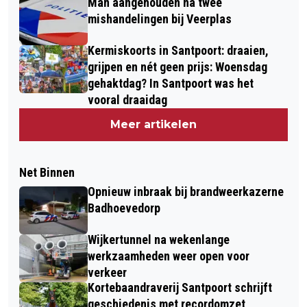
Man aangehouden na twee
mishandelingen bij Veerplas
Kermiskoorts in Santpoort: draaien,
grijpen en nét geen prijs: Woensdag
gehaktdag? In Santpoort was het
vooral draaidag
Meer artikelen
Net Binnen
Opnieuw inbraak bij brandweerkazerne
Badhoevedorp
Wijkertunnel na wekenlange
werkzaamheden weer open voor
verkeer
Kortebaandraverij Santpoort schrijft
geschiedenis met recordomzet