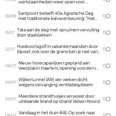
werkzaamheden weer open voor
verkeer
Santpoort beleeft 40e Agrarische Dag
0
05/08
met traditionele kalverenkeuring: “Het
gaat niet om de medailles, maar om de
kinderen”
Tata aan de slag met opruimen vervuiling
0
15/07
door staalslakken
Hooikoortsgolf in vakantiemaanden door
0
12/07
bijvoet; ook over de grens ben je niet van
de pollen af
Nieuw horecapaviljoen gepland aan
0
09/07
Veerplas in Haarlem, opening voorzien in
2028
Wijkertunnel (A9) vier weken dicht
0
09/07
wegens vervanging ventilatiesysteem
Meerdere strandhuisjes verwoest door
0
09/07
uitslaande brand op strand Velsen-Noord
Vandaag in het duin #45: Op zoek naar
0
08/07