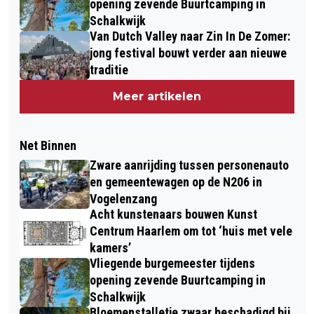
opening zevende Buurtcamping in
Schalkwijk
Van Dutch Valley naar Zin In De Zomer:
jong festival bouwt verder aan nieuwe
traditie
Meer artikelen
Net Binnen
Zware aanrijding tussen personenauto
en gemeentewagen op de N206 in
Vogelenzang
Acht kunstenaars bouwen Kunst
Centrum Haarlem om tot ‘huis met vele
kamers’
Vliegende burgemeester tijdens
opening zevende Buurtcamping in
Schalkwijk
Bloemenstalletje zwaar beschadigd bij