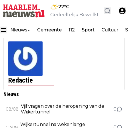
22
°C
Gedeeltelijk Bewolkt
Nieuws
Gemeente
112
Sport
Cultuur
S
▼
Redactie
Nieuws
Vijf vragen over de heropening van de
0
08/08
Wijkertunnel
Wijkertunnel na wekenlange
0
07/08