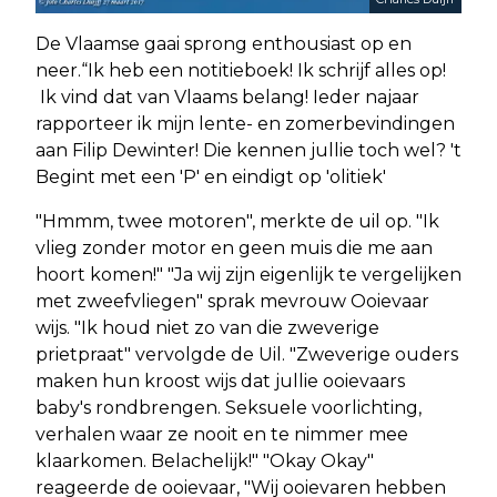
De Vlaamse gaai sprong enthousiast op en
neer.“Ik heb een notitieboek! Ik schrijf alles op!
Ik vind dat van Vlaams belang! Ieder najaar
rapporteer ik mijn lente- en zomerbevindingen
aan Filip Dewinter! Die kennen jullie toch wel? 't
Begint met een 'P' en eindigt op 'olitiek'
"Hmmm, twee motoren", merkte de uil op. "Ik
vlieg zonder motor en geen muis die me aan
hoort komen!" "Ja wij zijn eigenlijk te vergelijken
met zweefvliegen" sprak mevrouw Ooievaar
wijs. "Ik houd niet zo van die zweverige
prietpraat" vervolgde de Uil. "Zweverige ouders
maken hun kroost wijs dat jullie ooievaars
baby's rondbrengen. Seksuele voorlichting,
verhalen waar ze nooit en te nimmer mee
klaarkomen. Belachelijk!" "Okay Okay"
reageerde de ooievaar, "Wij ooievaren hebben