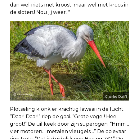
dan wel niets met kroost, maar wel met kroos in
de sloten.! Nou jij weer..."
Charles Duijff
Plotseling klonk er krachtig lawaai in de lucht.
“Daar! Daar!” riep de gaai. “Grote vogel! Heel
groot!” De uil keek door zijn superogen. “Hmm…
vier motoren… metalen vleugels…” De ooievaar
riep trots: “Dat is duidelijk een Boeing 747.” De