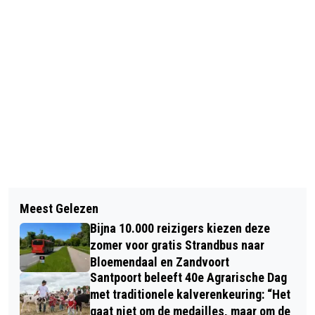
Vorig artikel
Volgend artikel
NEPWAPEN IN TREIN LEIDT TOT TWEE
Meest Gelezen
AMBTENAREN TROTSEREN ‘HEL VAN
AANHOUDINGEN OP STATION
Bijna 10.000 reizigers kiezen deze
HET WESTEN’ TIJDENS NK VELDLOOP
HAARLEM
zomer voor gratis Strandbus naar
VOOR AMBTENAREN IN WIJK AAN ZEE
Bloemendaal en Zandvoort
Santpoort beleeft 40e Agrarische Dag
met traditionele kalverenkeuring: “Het
gaat niet om de medailles, maar om de