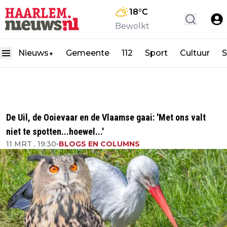
18
°C
Bewolkt
Nieuws
Gemeente
112
Sport
Cultuur
S
▼
De Uil, de Ooievaar en de Vlaamse gaai: 'Met ons valt
niet te spotten...hoewel...'
11 MRT , 19:30
•
BLOGS EN COLUMNS