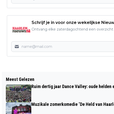
Schrijf je in voor onze wekelijkse Nieu
Ontvang elke zaterdagochtend een overzicht v
Vorig artikel
Meest Gelezen
BLOEMEN VOOR DE PAUS WEER
Ruim dertig jaar Dance Valley: oude helden
ONDERWEG NAAR ROME
Muzikale zomerkomedie ‘De Held van Haarlo