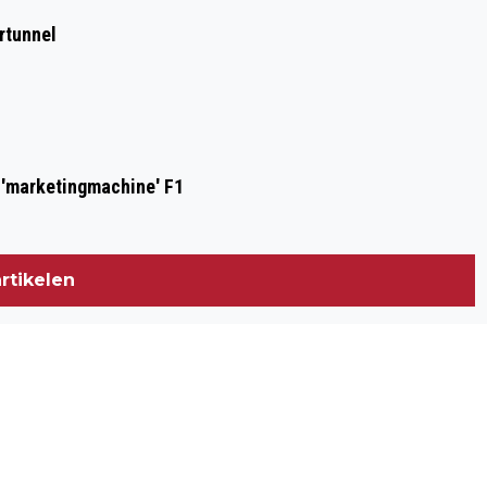
rtunnel
n 'marketingmachine' F1
rtikelen