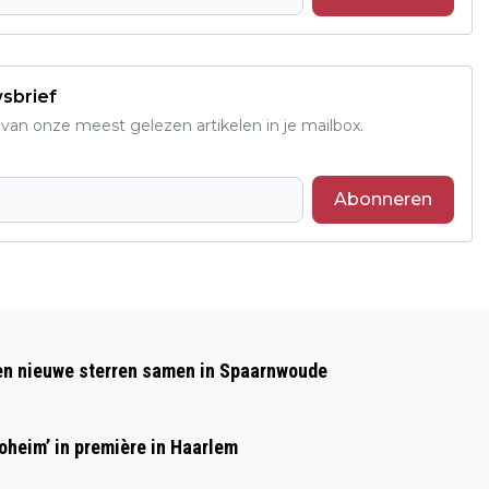
wsbrief
an onze meest gelezen artikelen in je mailbox.
Abonneren
Volgend artikel
EXPLOSIE EDWARD JENNERSTRAAT IN
 en nieuwe sterren samen in Spaarnwoude
HAARLEM
heim’ in première in Haarlem