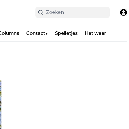
 Columns
Contact
Spelletjes
Het weer
▼