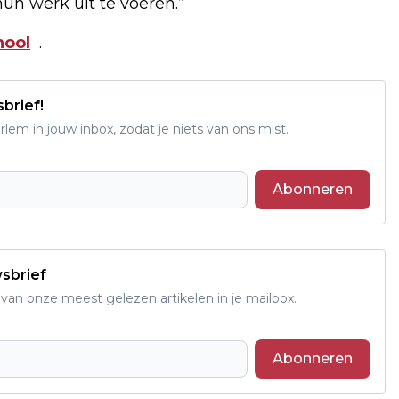
un werk uit te voeren.”
hool
.
sbrief!
em in jouw inbox, zodat je niets van ons mist.
Abonneren
wsbrief
an onze meest gelezen artikelen in je mailbox.
Abonneren