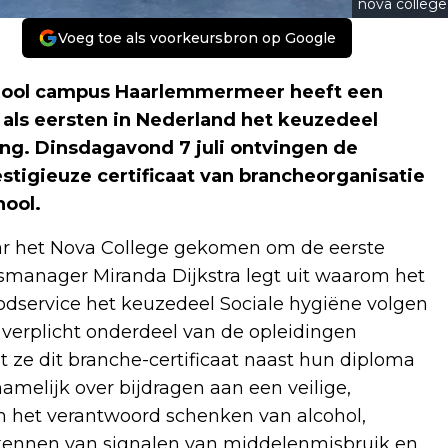
nova college
Voeg toe als voorkeursbron op Google
ool campus Haarlemmermeer heeft een
als eersten in Nederland het keuzedeel
ing. Dinsdagavond 7 juli ontvingen de
stigieuze certificaat van brancheorganisatie
hool.
aar het Nova College gekomen om de eerste
ingsmanager Miranda Dijkstra legt uit waarom het
oodservice het keuzedeel Sociale hygiëne volgen
n verplicht onderdeel van de opleidingen
t ze dit branche-certificaat naast hun diploma
amelijk over bijdragen aan een veilige,
n het verantwoord schenken van alcohol,
rkennen van signalen van middelenmisbruik en