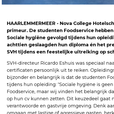
HAARLEMMERMEER - Nova College Hotelsch
primeur. De studenten Foodservice hebben 
Sociale hygiëne gevolgd tijdens hun opleid
achttien geslaagden hun diploma én het pre
SVH tijdens een feestelijke uitreiking op sc
SVH-directeur Ricardo Eshuis was speciaal n
certificaten persoonlijk uit te reiken. Opleid
bijzonder en belangrijk is dat de studenten F
tijdens hun opleiding: “Sociale hygiëne is gee
Foodservice, maar wij vinden het belangrijk da
op hun cv kunnen zetten. Dit keuzedeel gaat n
verantwoorde en gastvrije omgeving. Denk aa
omgaan met lastige of agressieve gasten, he