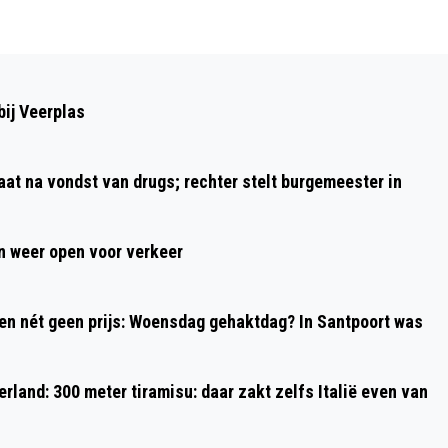
Volgend artikel
POLITIE ZOEKT GETUIGEN VAN
ij Veerplas
DODELIJK ONGEVAL OP N232 BIJ
LIJNDEN
aat na vondst van drugs; rechter stelt burgemeester in
 weer open voor verkeer
 en nét geen prijs: Woensdag gehaktdag? In Santpoort was
rland: 300 meter tiramisu: daar zakt zelfs Italië even van