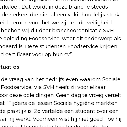
kvloer. Dat wordt in deze branche steeds
ewerkers die niet alleen vakinhoudelijk sterk
heid nemen voor het welzijn en de veiligheid
l hebben wij dit door brancheorganisatie SVH
opleiding Foodservice, waar dit onderwerp als
andaard is. Deze studenten Foodservice krijgen
 certificaat voor op hun cv”.
tuaties
 de vraag van het bedrijfsleven waarom Sociale
oodservice. Via SVH heeft zij voor elkaar
oor deze opleidingen. Geen dag te vroeg vertelt
el: “Tijdens de lessen Sociale hygiëne merkten
e praktijk is. Zo vertelde een student over een
r hij werkt. Voorheen wist hij niet goed hoe hij
sen weet hij nu beter hoe hij de situatie kan