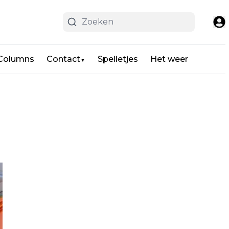
 Columns
Contact
Spelletjes
Het weer
▼