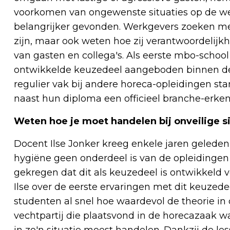
voorkomen van ongewenste situaties op de wer
belangrijker gevonden. Werkgevers zoeken med
zijn, maar ook weten hoe zij verantwoordelijk
van gasten en collega's. Als eerste mbo-schoo
ontwikkelde keuzedeel aangeboden binnen de 
regulier vak bij andere horeca-opleidingen st
naast hun diploma een officieel branche-erkend
Weten hoe je moet handelen bij onveilige si
Docent Ilse Jonker kreeg enkele jaren geleden
hygiëne geen onderdeel is van de opleidingen F
gekregen dat dit als keuzedeel is ontwikkeld v
Ilse over de eerste ervaringen met dit keuzede
studenten al snel hoe waardevol de theorie in d
vechtpartij die plaatsvond in de horecazaak waa
in zo'n situatie moest handelen. Dankzij de les