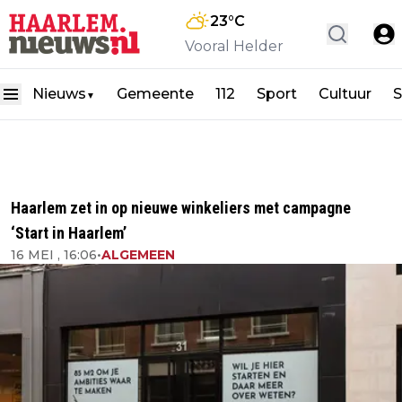
23
°C
Vooral Helder
Nieuws
Gemeente
112
Sport
Cultuur
S
▼
Haarlem zet in op nieuwe winkeliers met campagne
‘Start in Haarlem’
16 MEI , 16:06
•
ALGEMEEN