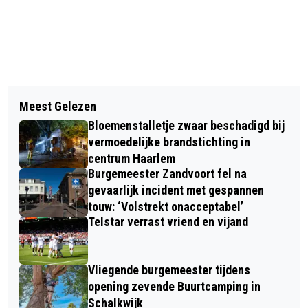
Vorig artikel
Volgend artikel
VANDAAG IN HET DUIN #44: OP ZOEK
Meest Gelezen
OPEN DAG NIERCENTRUM SPAARNE
NAAR DE GRASMUS
Bloemenstalletje zwaar beschadigd bij
GASTHUIS HAARLEM ZUID
vermoedelijke brandstichting in
centrum Haarlem
Burgemeester Zandvoort fel na
gevaarlijk incident met gespannen
touw: ‘Volstrekt onacceptabel’
Telstar verrast vriend en vijand
Vliegende burgemeester tijdens
opening zevende Buurtcamping in
Schalkwijk