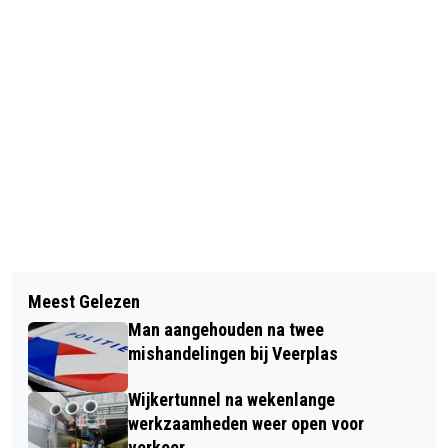
Vorig artikel
Volgend artikel
NIEUWE HAARLEMSE PODCAST:
Meest Gelezen
STUDENTEN VONK ALKMAAR TONEN
'PLEZIER IN LEZEN'
Man aangehouden na twee
BLOEMKUNST TIJDENS HOLLAND
mishandelingen bij Veerplas
DAHLIA EVENT 2025 IN KASTEELTUIN
Wijkertunnel na wekenlange
KEUKENHOF
werkzaamheden weer open voor
verkeer