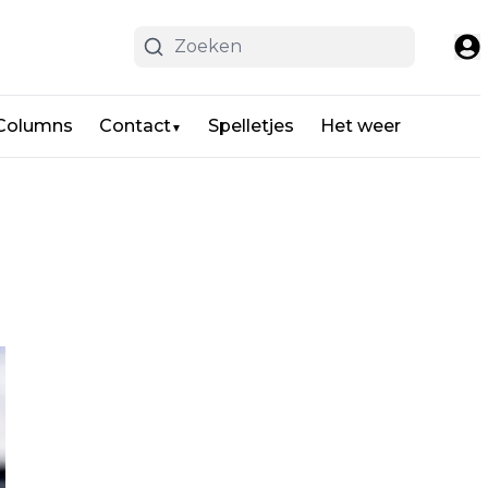
 Columns
Contact
Spelletjes
Het weer
▼