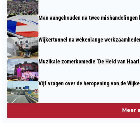
FIER HAARLEM, DE OPMAAT NAAR
GROOT STADSFEEST ZONDAG 12 JULI
Man aangehouden na twee mishandelingen b
Wijkertunnel na wekenlange werkzaamheden
Muzikale zomerkomedie ‘De Held van Haarlo
Vijf vragen over de heropening van de Wijke
Meer a