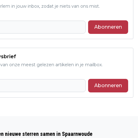
em in jouw inbox, zodat je niets van ons mist.
Abonneren
wsbrief
an onze meest gelezen artikelen in je mailbox.
Abonneren
Volgend artikel
VANDAAG IN HET DUIN #45: OP ZOEK
 en nieuwe sterren samen in Spaarnwoude