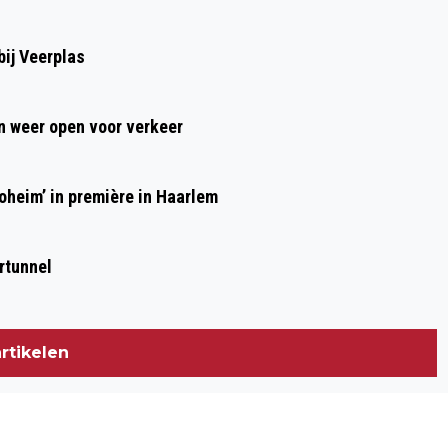
NAAR ZEEVONK
ij Veerplas
 weer open voor verkeer
heim’ in première in Haarlem
rtunnel
rtikelen