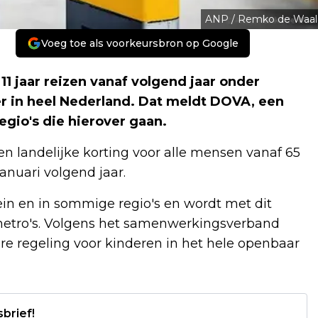
ANP / Remko de Waal
Voeg toe als voorkeursbron op Google
1 jaar reizen vanaf volgend jaar onder
r in heel Nederland. Dat meldt DOVA, een
gio's die hierover gaan.
n landelijke korting voor alle mensen vanaf 65
januari volgend jaar.
rein en in sommige regio's en wordt met dit
n metro's. Volgens het samenwerkingsverband
re regeling voor kinderen in het hele openbaar
sbrief!