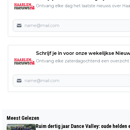
Ontvang elke dag het laatste nieuws over Haarl
Schrijf je in voor onze wekelijkse Nieu
Ontvang elke zaterdagochtend een overzicht v
Vorig artikel
Meest Gelezen
LIVING STATUES ZETTEN TOON VOOR
Ruim dertig jaar Dance Valley: oude helden