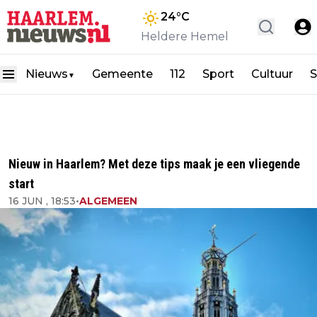
24
°C
Heldere Hemel
Nieuws
Gemeente
112
Sport
Cultuur
S
▼
Nieuw in Haarlem? Met deze tips maak je een vliegende
start
16 JUN , 18:53
•
ALGEMEEN