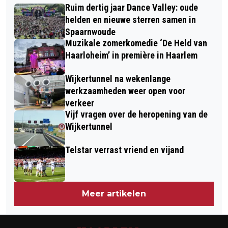
AMBULANCE OP N232 BIJ LIJNDEN
Ruim dertig jaar Dance Valley: oude
JAAR IJMUIDEN
helden en nieuwe sterren samen in
Spaarnwoude
Muzikale zomerkomedie ‘De Held van
Haarloheim’ in première in Haarlem
Wijkertunnel na wekenlange
werkzaamheden weer open voor
verkeer
Vijf vragen over de heropening van de
Wijkertunnel
Telstar verrast vriend en vijand
Meer artikelen