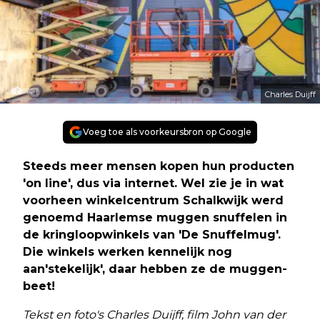
Charles Duijff
Voeg toe als voorkeursbron op Google
Steeds meer mensen kopen hun producten
'on line', dus via internet. Wel zie je in wat
voorheen winkelcentrum Schalkwijk werd
genoemd Haarlemse muggen snuffelen in
de kringloopwinkels van 'De Snuffelmug'.
Die winkels werken kennelijk nog
aan'stekelijk', daar hebben ze de muggen-
beet!
Tekst en foto's Charles Duijff, film John van der