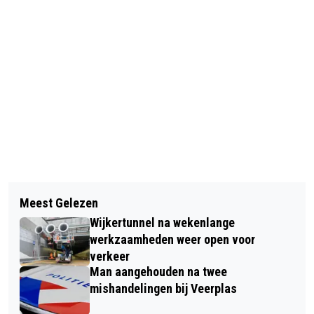
Vorig artikel
Volgend artikel
ALDI ROEPT KAAS PESTO DIP EN
Meest Gelezen
DEPRIMERENDE
GROENE PESTO TERUG OM BACTERIE
Wijkertunnel na wekenlange
WEERSOMSTANDIGHEDEN HOUDEN
werkzaamheden weer open voor
NOG DAGEN AAN
verkeer
Man aangehouden na twee
mishandelingen bij Veerplas