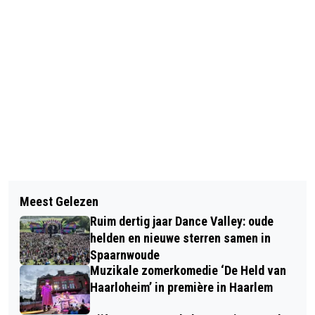
Vorig artikel
Volgend artikel
BESTELBUSJE RIJDT
Meest Gelezen
MEERDERE SCHOTEN GEHOORD;
STRAATMEUBILAIR UIT DE GROND
Ruim dertig jaar Dance Valley: oude
KOGELHULZEN OP PRINSENBRUG
helden en nieuwe sterren samen in
Spaarnwoude
Muzikale zomerkomedie ‘De Held van
Haarloheim’ in première in Haarlem