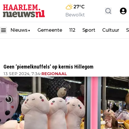
27
°C
Bewolkt
Nieuws
Gemeente
112
Sport
Cultuur
S
▼
Geen ‘piemelknuffels’ op kermis Hillegom
13 SEP 2024, 7:34
•
REGIONAAL