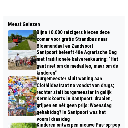
Vorig artikel
Volgend artikel
LIEFHEBBERS BLOEMENCORSO
Meest Gelezen
GREENPEACE EN OMWONENDEN TATA
TROTSEREN WEER EN WIND VOOR
Bijna 10.000 reizigers kiezen deze
STEEL IN ACTIE VOOR SCHONE LUCHT
KLEURRIJK SPEKTAKEL
zomer voor gratis Strandbus naar
Bloemendaal en Zandvoort
Santpoort beleeft 40e Agrarische Dag
met traditionele kalverenkeuring: “Het
gaat niet om de medailles, maar om de
kinderen”
Burgemeester sluit woning aan
Clothildestraat na vondst van drugs;
rechter stelt burgemeester in gelijk
Kermiskoorts in Santpoort: draaien,
grijpen en nét geen prijs: Woensdag
gehaktdag? In Santpoort was het
vooral draaidag
Kinderen ontwerpen nieuwe Pas-op-pop