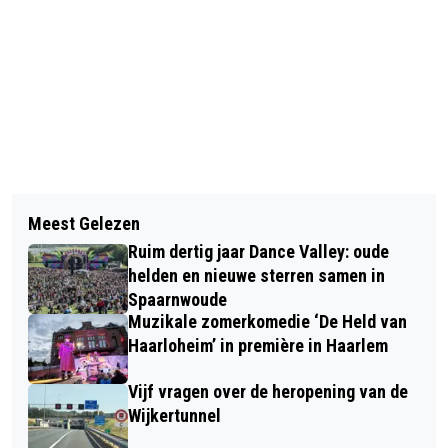
Vorig artikel
Volgend artikel
KINDERUNIVERSITEIT, ROTARY CLUB
Meest Gelezen
PILOT TIJDELIJKE INVULLING
EN HAARLEM EFFECT VOOR
Ruim dertig jaar Dance Valley: oude
LEEGSTAND HOOFDWINKELSTRATEN
JONGERENPROGRAMMA TIME FOR
helden en nieuwe sterren samen in
HAARLEM
Spaarnwoude
CHANGE
Muzikale zomerkomedie ‘De Held van
Haarloheim’ in première in Haarlem
Vijf vragen over de heropening van de
Wijkertunnel