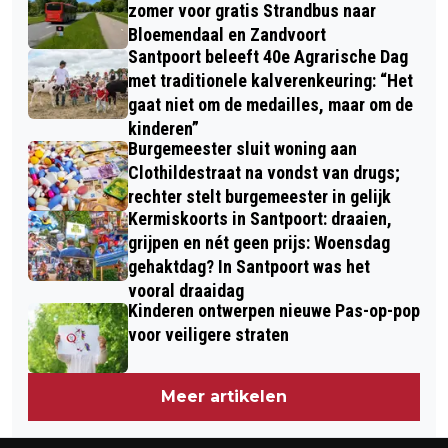
TERUGBLIK NATIONAAL PROTEST
PLAY-OFFS
zomer voor gratis Strandbus naar
HAARLEMMERHOUT
Bloemendaal en Zandvoort
Santpoort beleeft 40e Agrarische Dag
met traditionele kalverenkeuring: “Het
gaat niet om de medailles, maar om de
kinderen”
Burgemeester sluit woning aan
Clothildestraat na vondst van drugs;
rechter stelt burgemeester in gelijk
Kermiskoorts in Santpoort: draaien,
grijpen en nét geen prijs: Woensdag
gehaktdag? In Santpoort was het
vooral draaidag
Kinderen ontwerpen nieuwe Pas-op-pop
voor veiligere straten
Meer artikelen