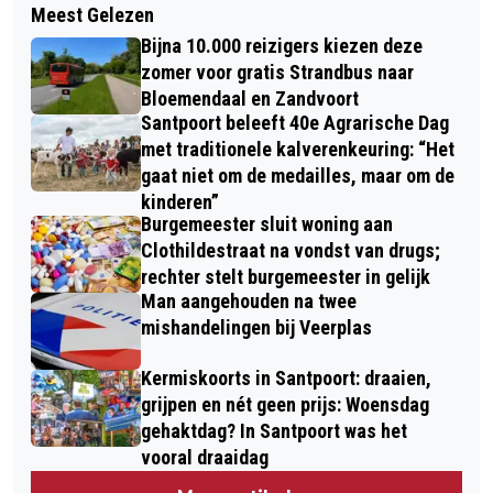
BRANDSTICHTING IN TOILETRUIMTE
Meest Gelezen
SUPPORTERS ZWAAIEN TELSTAR-
TREIN BIJ STATION HAARLEM
Bijna 10.000 reizigers kiezen deze
SELECTIE UIT MET VEEL ROOK EN
SPAARNWOUDE, TREINVERKEER
zomer voor gratis Strandbus naar
VUURWERK VOOR ALLESBESLISSENDE
Bloemendaal en Zandvoort
STILGELEGD
Santpoort beleeft 40e Agrarische Dag
VISSERSDERBY
met traditionele kalverenkeuring: “Het
gaat niet om de medailles, maar om de
kinderen”
Burgemeester sluit woning aan
Clothildestraat na vondst van drugs;
rechter stelt burgemeester in gelijk
Man aangehouden na twee
mishandelingen bij Veerplas
Kermiskoorts in Santpoort: draaien,
grijpen en nét geen prijs: Woensdag
gehaktdag? In Santpoort was het
vooral draaidag