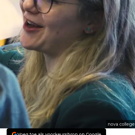
nova college
Voeg toe als voorkeursbron op Google