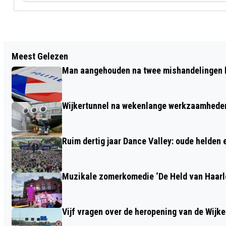
Vorig artikel
Meest Gelezen
STICHTING OOPOEH HELPT SENIOREN IN
Man aangehouden na twee mishandelingen b
HAARLEM AAN EEN KWISPELEND
ZOMERMAATJE
Wijkertunnel na wekenlange werkzaamheden
Ruim dertig jaar Dance Valley: oude helden
Muzikale zomerkomedie ‘De Held van Haarlo
Vijf vragen over de heropening van de Wijke