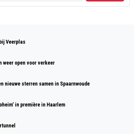
Volgend artikel
KUNSTWERK 'STILLE STRIJD' ONTHULD
ij Veerplas
IN HAARLEM
 weer open voor verkeer
 en nieuwe sterren samen in Spaarnwoude
heim’ in première in Haarlem
rtunnel