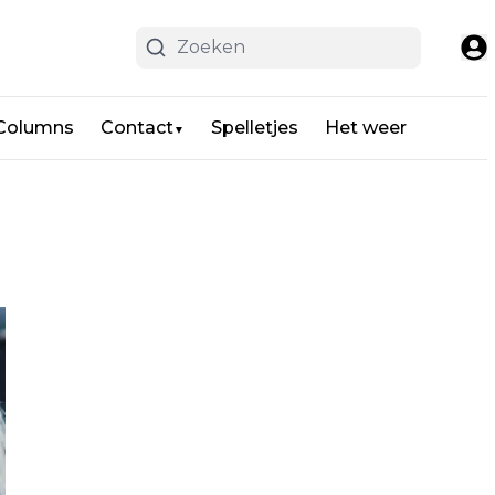
 Columns
Contact
Spelletjes
Het weer
▼