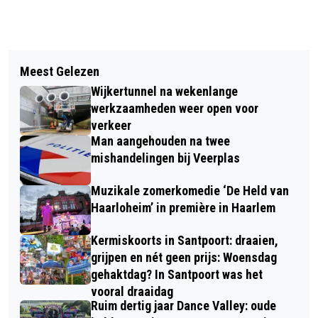
Vorig artikel
Volgend artikel
FIETSSEIZOEN VAN START MET
Meest Gelezen
VANDAAG IN HET DUIN #42: OP ZOEK
OMLOOP VAN ZANDVOORT;
Wijkertunnel na wekenlange
NAAR DE DODAARS
DRIEKWART STARTBEWIJZEN
werkzaamheden weer open voor
verkeer
VERKOCHT
Man aangehouden na twee
mishandelingen bij Veerplas
Muzikale zomerkomedie ‘De Held van
Haarloheim’ in première in Haarlem
Kermiskoorts in Santpoort: draaien,
grijpen en nét geen prijs: Woensdag
gehaktdag? In Santpoort was het
vooral draaidag
Ruim dertig jaar Dance Valley: oude