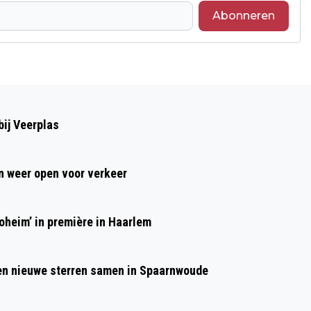
Abonneren
Volgend artikel
HAARLEM OPENT DEUREN VOOR
ij Veerplas
GROOTSTE INCLUSIEVE SPORTFEEST
VAN NEDERLAND: INDRUKWEKKENDE
 weer open voor verkeer
START VAN DE SPECIAL OLYMPICS
NATIONALE SPELEN 2026
heim’ in première in Haarlem
 en nieuwe sterren samen in Spaarnwoude