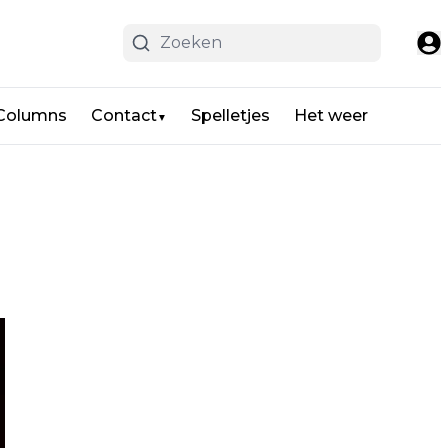
 Columns
Contact
Spelletjes
Het weer
▼