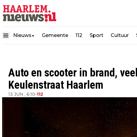
Nieuws
Gemeente
112
Sport
Cultuur
▼
Auto en scooter in brand, vee
Keulenstraat Haarlem
13 JUN , 6:10
•
112