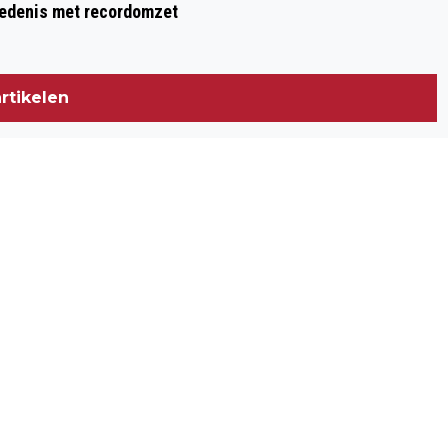
hiedenis met recordomzet
rtikelen