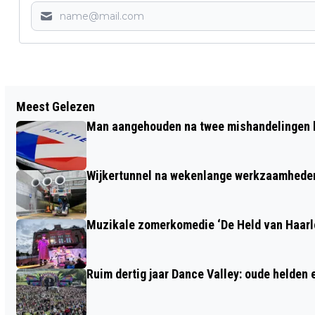
Vorig artikel
Meest Gelezen
NIEUW COALITIEAKKOORD HAARLEM
Man aangehouden na twee mishandelingen b
GEPRESENTEERD: SAMEN BOUWEN AAN
EEN STERK HAARLEM
Wijkertunnel na wekenlange werkzaamheden
Muzikale zomerkomedie ‘De Held van Haarlo
Ruim dertig jaar Dance Valley: oude helden