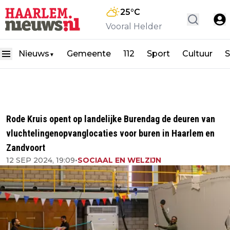
25
°C
Vooral Helder
Nieuws
Gemeente
112
Sport
Cultuur
S
▼
Rode Kruis opent op landelijke Burendag de deuren van
vluchtelingenopvanglocaties voor buren in Haarlem en
Zandvoort
12 SEP 2024, 19:09
•
SOCIAAL EN WELZIJN