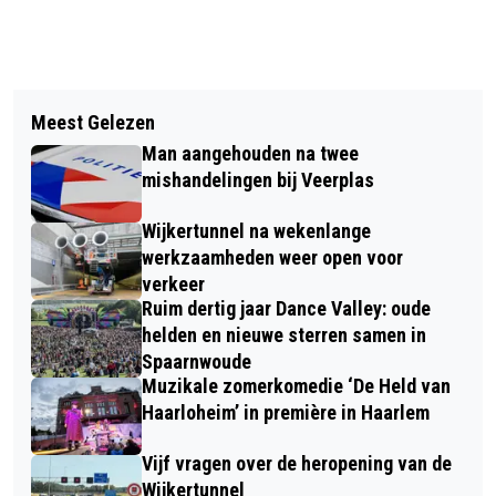
Vorig artikel
Volgend artikel
EEN SCHONE OMGEVING IS EEN
Meest Gelezen
BESTELBUSJE RIJDT
MISSION POSSIBLE, DOE MEE MET DE
Man aangehouden na twee
STRAATMEUBILAIR UIT DE GROND
KENNEMER CLEANUP DAY!
mishandelingen bij Veerplas
Wijkertunnel na wekenlange
werkzaamheden weer open voor
verkeer
Ruim dertig jaar Dance Valley: oude
helden en nieuwe sterren samen in
Spaarnwoude
Muzikale zomerkomedie ‘De Held van
Haarloheim’ in première in Haarlem
Vijf vragen over de heropening van de
Wijkertunnel