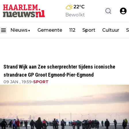
22
°C
Bewolkt
Nieuws
Gemeente
112
Sport
Cultuur
S
▼
Strand Wijk aan Zee scherprechter tijdens iconische
strandrace GP Groot Egmond-Pier-Egmond
09 JAN , 19:59
•
SPORT