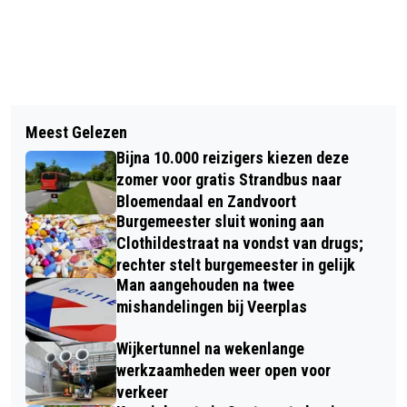
Vorig artikel
Volgend artikel
OUD-BURGEMEESTER JAAP POP (84)
Meest Gelezen
NIEUWE REGELS VOOR WONEN IN
OVERLEDEN
Bijna 10.000 reizigers kiezen deze
HAARLEM
zomer voor gratis Strandbus naar
Bloemendaal en Zandvoort
Burgemeester sluit woning aan
Clothildestraat na vondst van drugs;
rechter stelt burgemeester in gelijk
Man aangehouden na twee
mishandelingen bij Veerplas
Wijkertunnel na wekenlange
werkzaamheden weer open voor
verkeer