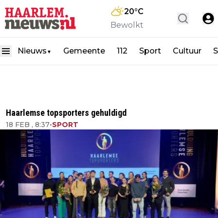
20
°C
Bewolkt
Nieuws
Gemeente
112
Sport
Cultuur
S
▼
Haarlemse topsporters gehuldigd
18 FEB , 8:37
•
SPORT