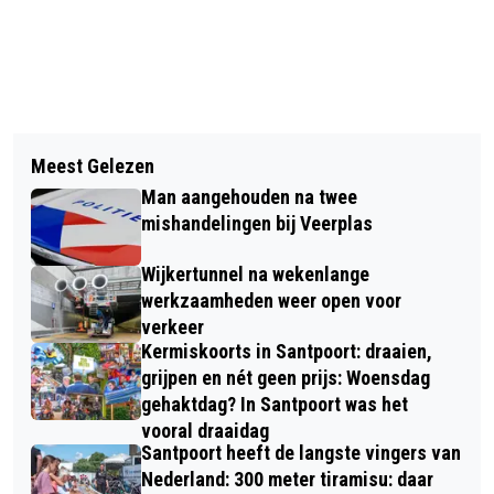
Vorig artikel
Volgend artikel
‘HULPELOZE DIERTJES KUNNEN GEEN
Meest Gelezen
CODE GEEL IN NOORD-HOLLAND
GELD OPHALEN’: STUDENTEN KOKEN
Man aangehouden na twee
VANWEGE GLADHEID DOOR
VOOR HET GOEDE DOEL
mishandelingen bij Veerplas
SNEEUWVAL
Wijkertunnel na wekenlange
werkzaamheden weer open voor
verkeer
Kermiskoorts in Santpoort: draaien,
grijpen en nét geen prijs: Woensdag
gehaktdag? In Santpoort was het
vooral draaidag
Santpoort heeft de langste vingers van
Nederland: 300 meter tiramisu: daar