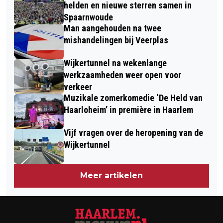
IJMUIDEN HAAR ADEM INHIELD:
helden en nieuwe sterren samen in
'THUNDER AND LIGHTNING, SCARY
Spaarnwoude
Man aangehouden na twee
AND FRIGHTENING'
mishandelingen bij Veerplas
Wijkertunnel na wekenlange
werkzaamheden weer open voor
verkeer
Muzikale zomerkomedie ‘De Held van
Haarloheim’ in première in Haarlem
Vijf vragen over de heropening van de
Wijkertunnel
Meer artikelen