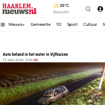
25
°C
Bewolkt
Nieuws
Gemeente
112
Sport
Cultuur
S
▼
Auto beland in het water in Vijfhuizen
17 JAN 2025, 7:59
•
112