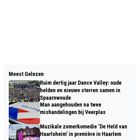
Vorig artikel
Volgend artikel
SCOOTER RIJDT IN OP POLITIEAGENT
Meest Gelezen
HOPPENBROUWERS VOOR VIERDE
OP HULSWITWEG
Ruim dertig jaar Dance Valley: oude
OPEENVOLGENDE JAAR TOP
helden en nieuwe sterren samen in
EMPLOYER
Spaarnwoude
Man aangehouden na twee
mishandelingen bij Veerplas
Muzikale zomerkomedie ‘De Held van
Haarloheim’ in première in Haarlem