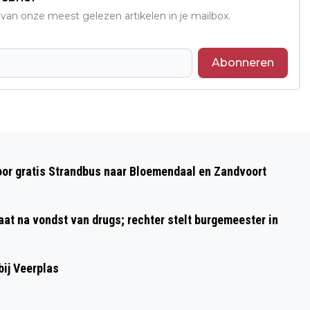
an onze meest gelezen artikelen in je mailbox.
Abonneren
Volgend artikel
SPORTSUPPORT ORGANISEERT
oor gratis Strandbus naar Bloemendaal en Zandvoort
VITALITEITSDAG – IK STA STERK!
aat na vondst van drugs; rechter stelt burgemeester in
ij Veerplas