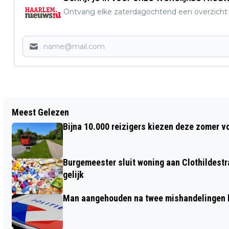
Ontvang elke zaterdagochtend een overzicht v
Vorig artikel
Meest Gelezen
NELSON MANDELAPARK ZES MAAL
Bijna 10.000 reizigers kiezen deze zomer v
OMGETOVERD IN GRATIS OPENLUCHT
BIOSCOOP
Burgemeester sluit woning aan Clothildestr
gelijk
Man aangehouden na twee mishandelingen b