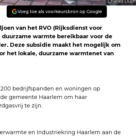
Charles Duijff
Voeg toe als voorkeursbron op Google
joen van het RVO (Rijksdienst voor
 duurzame warmte bereikbaar voor de
r. Deze subsidie maakt het mogelijk om
or het lokale, duurzame warmtenet van
.200 bedrijfspanden en woningen op
pt de gemeente Haarlem om haar
gasvrij te zijn.
rwarmte en Industriekring Haarlem aan de