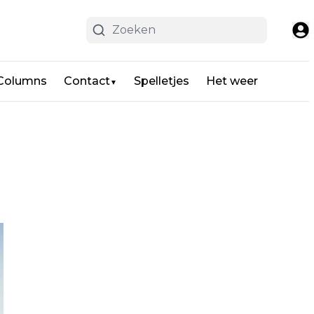
 Columns
Contact
Spelletjes
Het weer
▼