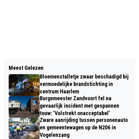
Vorig artikel
Volgend artikel
BLOEMENDAAL HOUDT DE SPANNING
Meest Gelezen
DE POOLSE BRUID BIJ DE FILM & FOOD
ERIN
Bloemenstalletje zwaar beschadigd bij
CLUB
vermoedelijke brandstichting in
centrum Haarlem
Burgemeester Zandvoort fel na
gevaarlijk incident met gespannen
touw: ‘Volstrekt onacceptabel’
Zware aanrijding tussen personenauto
en gemeentewagen op de N206 in
Vogelenzang