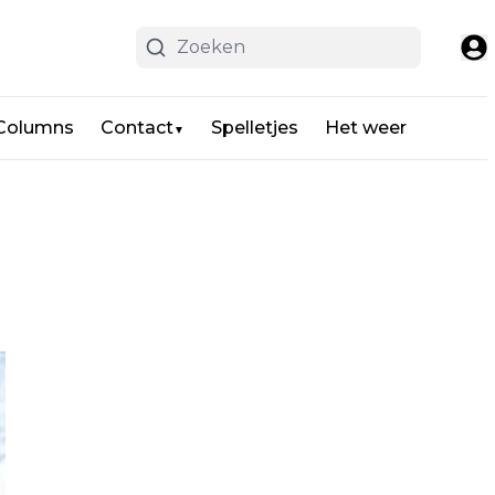
 Columns
Contact
Spelletjes
Het weer
▼