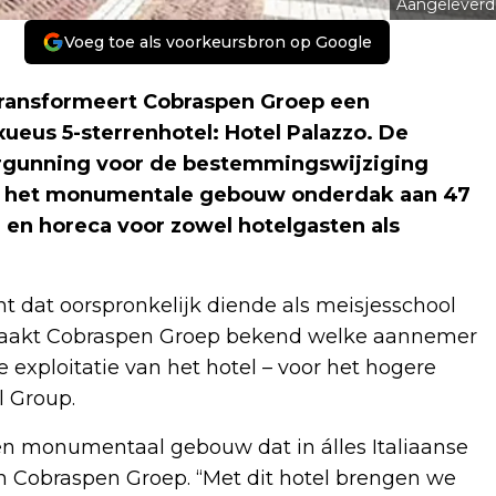
Aangeleverd
Voeg toe als voorkeursbron op Google
transformeert Cobraspen Groep een
ueus 5-sterrenhotel: Hotel Palazzo. De
rgunning voor de bestemmingswijziging
edt het monumentale gebouw onderdak aan 47
 en horeca voor zowel hotelgasten als
 dat oorspronkelijk diende als meisjesschool
 maakt Cobraspen Groep bekend welke aannemer
 exploitatie van het hotel – voor het hogere
l Group.
 een monumentaal gebouw dat in álles Italiaanse
 van Cobraspen Groep. “Met dit hotel brengen we