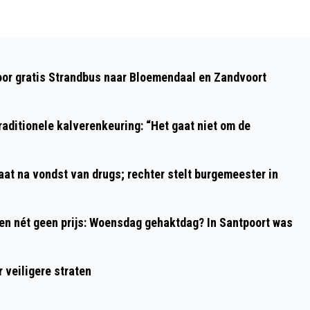
Volgend artikel
LAATSTE DUTCH GRAND PRIX
oor gratis Strandbus naar Bloemendaal en Zandvoort
ZANDVOORT VOLGEND JAAR EEN WEEK
EERDER;
aditionele kalverenkeuring: “Het gaat niet om de
aat na vondst van drugs; rechter stelt burgemeester in
 en nét geen prijs: Woensdag gehaktdag? In Santpoort was
 veiligere straten