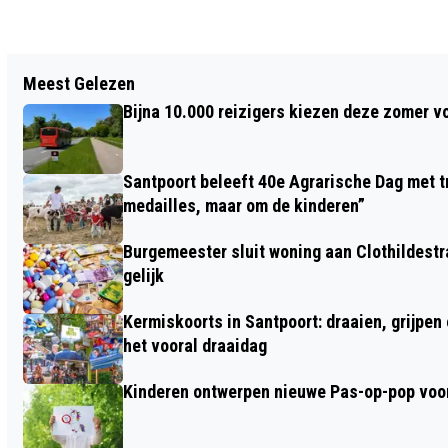
Vorig artikel
Meest Gelezen
FLAT DOELWIT VAN NACHTELIJKE
Bijna 10.000 reizigers kiezen deze zomer v
SCHIETPARTIJ IN HAARLEM
Santpoort beleeft 40e Agrarische Dag met tr
medailles, maar om de kinderen”
Burgemeester sluit woning aan Clothildestr
gelijk
Kermiskoorts in Santpoort: draaien, grijpen
het vooral draaidag
Kinderen ontwerpen nieuwe Pas-op-pop voor