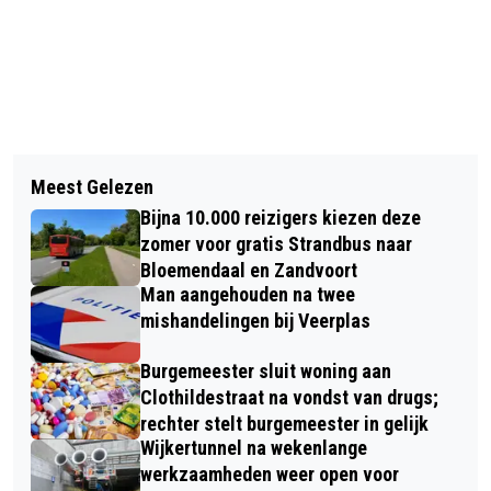
Vorig artikel
Volgend artikel
ORANJE TEGEN MAROKKO OPNIEUW
Meest Gelezen
KETI KOTI 2026 IN HAARLEM: EEN
NA STRAFSCHOPPEN
Bijna 10.000 reizigers kiezen deze
STAD DIE SAMEN HERDENKT EN DE
UITGESCHAKELD OP WK
zomer voor gratis Strandbus naar
VRIJHEID VIERT
Bloemendaal en Zandvoort
Man aangehouden na twee
mishandelingen bij Veerplas
Burgemeester sluit woning aan
Clothildestraat na vondst van drugs;
rechter stelt burgemeester in gelijk
Wijkertunnel na wekenlange
werkzaamheden weer open voor