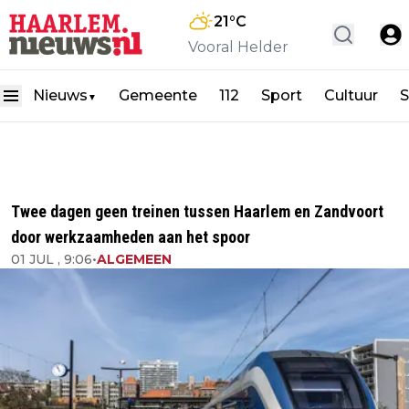
21
°C
Vooral Helder
Nieuws
Gemeente
112
Sport
Cultuur
S
▼
Twee dagen geen treinen tussen Haarlem en Zandvoort
door werkzaamheden aan het spoor
01 JUL , 9:06
•
ALGEMEEN