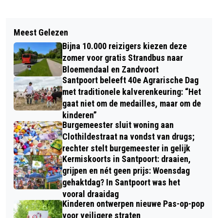
Vorig artikel
Volgend artikel
SUMMERPARTY TREKT BEZOEKERS
Meest Gelezen
TWEE DAGEN GEEN TREINEN TUSSEN
VAN ALLE LEEFTIJDEN NAAR DE
Bijna 10.000 reizigers kiezen deze
HAARLEM EN ZANDVOORT DOOR
KOEPEL HAARLEM
zomer voor gratis Strandbus naar
WERKZAAMHEDEN AAN HET SPOOR
Bloemendaal en Zandvoort
Santpoort beleeft 40e Agrarische Dag
met traditionele kalverenkeuring: “Het
gaat niet om de medailles, maar om de
kinderen”
Burgemeester sluit woning aan
Clothildestraat na vondst van drugs;
rechter stelt burgemeester in gelijk
Kermiskoorts in Santpoort: draaien,
grijpen en nét geen prijs: Woensdag
gehaktdag? In Santpoort was het
vooral draaidag
Kinderen ontwerpen nieuwe Pas-op-pop
voor veiligere straten