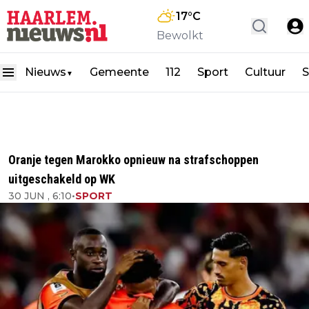
17
°C
Bewolkt
Nieuws
Gemeente
112
Sport
Cultuur
S
▼
Oranje tegen Marokko opnieuw na strafschoppen
uitgeschakeld op WK
30 JUN , 6:10
•
SPORT