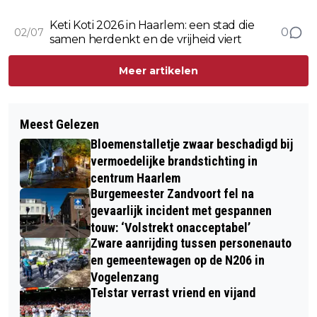
tussen stad en natuur
Keti Koti 2026 in Haarlem: een stad die
0
02/07
samen herdenkt en de vrijheid viert
Meer artikelen
Meest Gelezen
Bloemenstalletje zwaar beschadigd bij
vermoedelijke brandstichting in
centrum Haarlem
Burgemeester Zandvoort fel na
gevaarlijk incident met gespannen
touw: ‘Volstrekt onacceptabel’
Zware aanrijding tussen personenauto
en gemeentewagen op de N206 in
Vogelenzang
Telstar verrast vriend en vijand