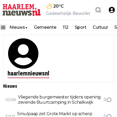
20
°C
Gedeeltelijk Bewolkt
Nieuws
Gemeente
112
Sport
Cultuur
S
▼
haarlemnieuwsnl
Nieuws
Vliegende burgemeester tijdens opening
0
10/08
zevende Buurtcamping in Schalkwijk
Smulpaap zet Grote Markt op scherp:
0
31/07