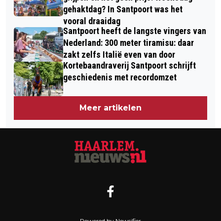
gehaktdag? In Santpoort was het
vooral draaidag
Santpoort heeft de langste vingers van
Nederland: 300 meter tiramisu: daar
zakt zelfs Italië even van door
Kortebaandraverij Santpoort schrijft
geschiedenis met recordomzet
Meer artikelen
Powered by Newsifier