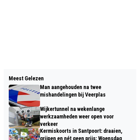
Vorig artikel
Volgend artikel
LONGFONDS ADVISEERT: GEEN ECHTE
Meest Gelezen
HULPDIENSTEN REDDEN TE WATER
KAARSEN MAAR LEDKAARSEN MET
Man aangehouden na twee
GERAAKTE VROUW IN HAARLEM
VANWEGE FIJNSTOF
mishandelingen bij Veerplas
Wijkertunnel na wekenlange
werkzaamheden weer open voor
verkeer
Kermiskoorts in Santpoort: draaien,
grijpen en nét geen prijs: Woensdag