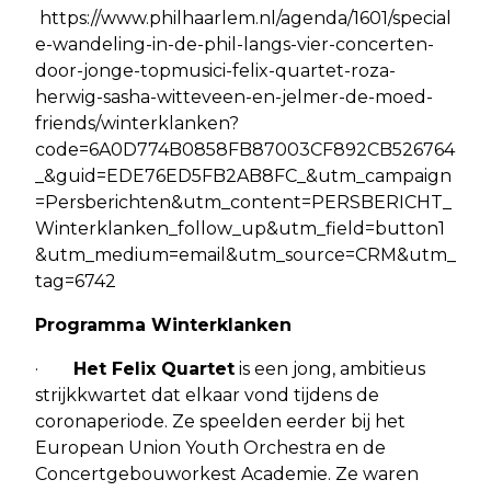
https://www.philhaarlem.nl/agenda/1601/special
e-wandeling-in-de-phil-langs-vier-concerten-
door-jonge-topmusici-felix-quartet-roza-
herwig-sasha-witteveen-en-jelmer-de-moed-
friends/winterklanken?
code=6A0D774B0858FB87003CF892CB526764
_&guid=EDE76ED5FB2AB8FC_&utm_campaign
=Persberichten&utm_content=PERSBERICHT_
Winterklanken_follow_up&utm_field=button1
&utm_medium=email&utm_source=CRM&utm_
tag=6742
Programma Winterklanken
·
Het Felix Quartet
is een jong, ambitieus
strijkkwartet dat elkaar vond tijdens de
coronaperiode. Ze speelden eerder bij het
European Union Youth Orchestra en de
Concertgebouworkest Academie. Ze waren