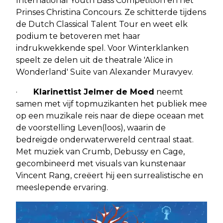
International Youth Bass Competition en het
Prinses Christina Concours. Ze schitterde tijdens
de Dutch Classical Talent Tour en weet elk
podium te betoveren met haar
indrukwekkende spel. Voor Winterklanken
speelt ze delen uit de theatrale 'Alice in
Wonderland' Suite van Alexander Muravyev.
·
Klarinettist Jelmer de Moed
neemt
samen met vijf topmuzikanten het publiek mee
op een muzikale reis naar de diepe oceaan met
de voorstelling Leven(loos), waarin de
bedreigde onderwaterwereld centraal staat.
Met muziek van Crumb, Debussy en Cage,
gecombineerd met visuals van kunstenaar
Vincent Rang, creëert hij een surrealistische en
meeslepende ervaring.