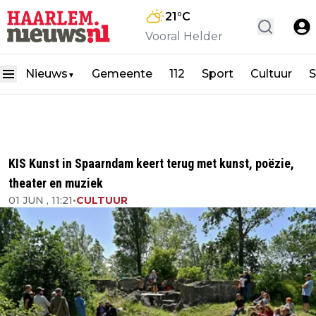
21
°C
Vooral Helder
Nieuws
Gemeente
112
Sport
Cultuur
S
▼
KIS Kunst in Spaarndam keert terug met kunst, poëzie,
theater en muziek
01 JUN , 11:21
•
CULTUUR