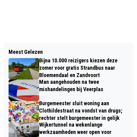
Vorig artikel
Volgend artikel
WEEKEND VOL GLAMOUR: MM100
Meest Gelezen
ACTIE VAKANTIETAS 2026 ZOEKT
FESTIVAL ROND MARILYN MONROE
Bijna 10.000 reizigers kiezen deze
NIEUW SPEELGOED VOOR 250
FEESTELIJK VAN START (BOOP-BOOP-
zomer voor gratis Strandbus naar
HAARLEMSE KINDEREN
Bloemendaal en Zandvoort
A-DOOP OF POEP POEPIE DO?)
Man aangehouden na twee
mishandelingen bij Veerplas
Burgemeester sluit woning aan
Clothildestraat na vondst van drugs;
rechter stelt burgemeester in gelijk
Wijkertunnel na wekenlange
werkzaamheden weer open voor