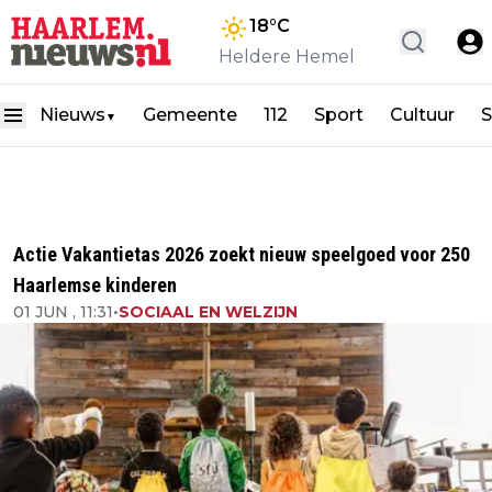
18
°C
Heldere Hemel
Nieuws
Gemeente
112
Sport
Cultuur
S
▼
Actie Vakantietas 2026 zoekt nieuw speelgoed voor 250
Haarlemse kinderen
01 JUN , 11:31
•
SOCIAAL EN WELZIJN