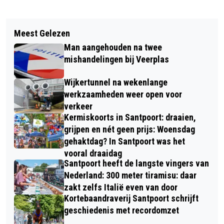
Vorig artikel
Volgend artikel
KIS KUNST IN SPAARNDAM KEERT
Meest Gelezen
PILOT TEYLERPLEIN VIERT VIJFJARIG
TERUG MET KUNST, POËZIE, THEATER
Man aangehouden na twee
BESTAAN
EN MUZIEK
mishandelingen bij Veerplas
Wijkertunnel na wekenlange
werkzaamheden weer open voor
verkeer
Kermiskoorts in Santpoort: draaien,
grijpen en nét geen prijs: Woensdag
gehaktdag? In Santpoort was het
vooral draaidag
Santpoort heeft de langste vingers van
Nederland: 300 meter tiramisu: daar
zakt zelfs Italië even van door
Kortebaandraverij Santpoort schrijft
geschiedenis met recordomzet