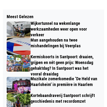
Vorig artikel
Volgend artikel
RESTAURATIE HOFJES VAN STAATS
Meest Gelezen
MUDMASTERS FAMILY-EDITION: MET
EN NOBLET VOLTOOID
Wijkertunnel na wekenlange
Z’N ALLEN IN DE MODDER, DA’S PAS
werkzaamheden weer open voor
DIKKE PRET
verkeer
Man aangehouden na twee
mishandelingen bij Veerplas
Kermiskoorts in Santpoort: draaien,
grijpen en nét geen prijs: Woensdag
gehaktdag? In Santpoort was het
vooral draaidag
Muzikale zomerkomedie ‘De Held van
Haarloheim’ in première in Haarlem
Kortebaandraverij Santpoort schrijft
geschiedenis met recordomzet