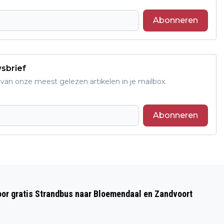
Abonneren
wsbrief
an onze meest gelezen artikelen in je mailbox.
Abonneren
Volgend artikel
EEN MUUR VAN WANDELAARS, OFWEL:
oor gratis Strandbus naar Bloemendaal en Zandvoort
WAAROM GROEPEN IN HET BOS GEEN
MILLIMETER WIJKEN