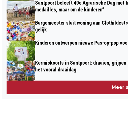
Santpoort beleeft 40e Agrarische Dag met tr
medailles, maar om de kinderen”
Burgemeester sluit woning aan Clothildestr
gelijk
Kinderen ontwerpen nieuwe Pas-op-pop voor
Kermiskoorts in Santpoort: draaien, grijpen
het vooral draaidag
Meer a