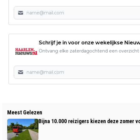
Schrijf je in voor onze wekelijkse Nieu
Ontvang elke zaterdagochtend een overzicht v
Vorig artikel
Meest Gelezen
TELSTAR FRUSTREERT FC TWENTE EN
Bijna 10.000 reizigers kiezen deze zomer v
NEEMT ZWAARBEVOCHTEN PUNT MEE
NAAR VELSEN