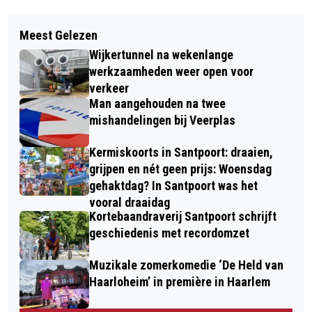
Vorig artikel
Volgend artikel
GEEN TREINEN TUSSEN HAARLEM EN
Meest Gelezen
JURJEN BEUMERLEZING DOOR
AMSTERDAM SLOTERDIJK IN DE
Wijkertunnel na wekenlange
MANUELA KALSKY: COMPASSIE ALS
HERFSTVAKANTIE
werkzaamheden weer open voor
MAATSCHAPPELIJK VERZET
verkeer
Man aangehouden na twee
mishandelingen bij Veerplas
Kermiskoorts in Santpoort: draaien,
grijpen en nét geen prijs: Woensdag
gehaktdag? In Santpoort was het
vooral draaidag
Kortebaandraverij Santpoort schrijft
geschiedenis met recordomzet
Muzikale zomerkomedie ‘De Held van
Haarloheim’ in première in Haarlem