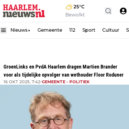
25
°C
Bewolkt
Nieuws
Gemeente
112
Sport
Cultuur
S
▼
GroenLinks en PvdA Haarlem dragen Martien Brander
voor als tijdelijke opvolger van wethouder Floor Roduner
16 OKT 2025, 7:42
•
GEMEENTE - POLITIEK