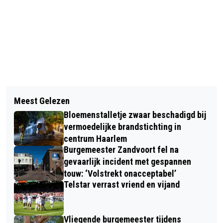
Vorig artikel
Volgend artikel
GROENLINKS EN PVDA HAARLEM
Meest Gelezen
BLIK KUNSTCOLLECTIEF
DRAGEN MARTIEN BRANDER VOOR
Bloemenstalletje zwaar beschadigd bij
PRESENTEERT
ALS TIJDELIJKE OPVOLGER VAN
vermoedelijke brandstichting in
GROEPSTENTOONSTELLING OVER
centrum Haarlem
WETHOUDER FLOOR RODUNER
Burgemeester Zandvoort fel na
GRENZEN
gevaarlijk incident met gespannen
touw: ‘Volstrekt onacceptabel’
Telstar verrast vriend en vijand
Vliegende burgemeester tijdens