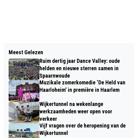
Vorig artikel
Volgend artikel
BANENGROEI IN ZUID-
Meest Gelezen
NIEUW STADSFEEST FIER HAARLEM
KENNEMERLAND EN IJMOND VALT
Ruim dertig jaar Dance Valley: oude
BRENGT HISTORIE EN GEZELLIGHEID
TIJDELIJK STIL BIJ HOGE
helden en nieuwe sterren samen in
SAMEN
Spaarnwoude
ENERGIEPRIJZEN
Muzikale zomerkomedie ‘De Held van
Haarloheim’ in première in Haarlem
Wijkertunnel na wekenlange
werkzaamheden weer open voor
verkeer
Vijf vragen over de heropening van de
Wijkertunnel