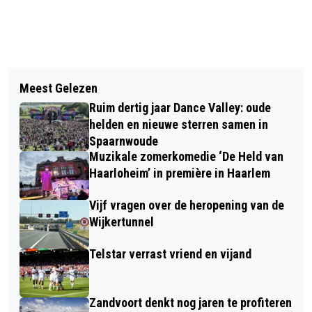
Vorig artikel
Volgend artikel
NEDERLANDS LANGST BESTAANDE
Meest Gelezen
DON KOEHORST VANAF SEIZOEN
MANNENKOOR ZANG EN
Ruim dertig jaar Dance Valley: oude
2025/26 MANAGER VROUWEN- EN
VRIENDSCHAP BESTAAT 195 JAAR
helden en nieuwe sterren samen in
MEISJESVOETBAL BIJ DSS
Spaarnwoude
Muzikale zomerkomedie ‘De Held van
Haarloheim’ in première in Haarlem
Vijf vragen over de heropening van de
Wijkertunnel
Telstar verrast vriend en vijand
Zandvoort denkt nog jaren te profiteren