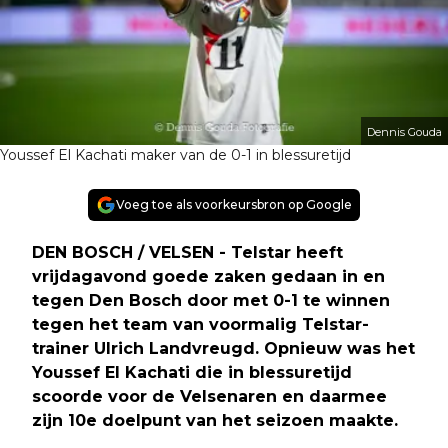
Dennis Gouda
Youssef El Kachati maker van de 0-1 in blessuretijd
Voeg toe als voorkeursbron op Google
DEN BOSCH / VELSEN - Telstar heeft
vrijdagavond goede zaken gedaan in en
tegen Den Bosch door met 0-1 te winnen
tegen het team van voormalig Telstar-
trainer Ulrich Landvreugd. Opnieuw was het
Youssef El Kachati die in blessuretijd
scoorde voor de Velsenaren en daarmee
zijn 10e doelpunt van het seizoen maakte.